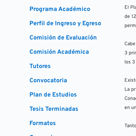
El Pl
Programa Académico
de 12
Perfil de Ingreso y Egreso
permi
Comisión de Evaluación
Cabe 
Comisión Académica
3 pri
los 3
Tutores
Convocatoria
Exist
La pr
Plan de Estudios
Conac
en un
Tesis Terminadas
Formatos
Tanto