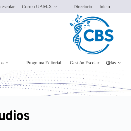
 escolar
Correo UAM-X
Directorio
Inicio
os
Programa Editorial
Gestión Escolar
Más
udios