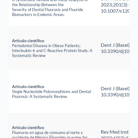
2023;201(3):1051
the Relationship Between the 
Severity of Dental Fluorosis and Fluoride 
10.1007/s12011-
Biomarkers in Endemic Areas.
Artículo científico
Dent J (Basel). 20
Periodontal Disease in Obese Patients; 
Interleukin-6 and C-Reactive Protein Study: A 
10.3390/dj10120
Systematic Review
Artículo científico
Dent J (Basel). 20
Single Nucleotide Polymorphisms and Dental 
10.3390/dj10110
Fluorosis: A Systematic Review.
Artículo científico
Rev Med Inst Mex 
Fluoruros en agua de consumo al norte y 
occidente de México [Fluorides in water for 
2022;60(2):179-8