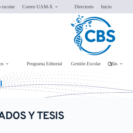
 escolar
Correo UAM-X
Directorio
Inicio
os
Programa Editorial
Gestión Escolar
Más
l
DOS Y TESIS