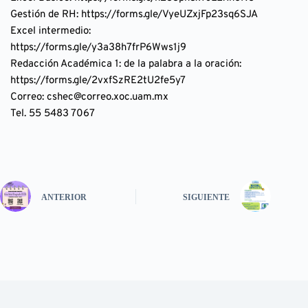
Gestión de RH: 
https://forms.gle/VyeUZxjFp23sq6SJA
Excel intermedio: 
https://forms.gle/y3a38h7frP6Wws1j9
Redacción Académica 1: de la palabra a la oración: 
https://forms.gle/2vxfSzRE2tU2fe5y7
Correo: cshec@correo.xoc.uam.mx
Tel. 55 5483 7067
ANTERIOR
SIGUIENTE