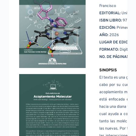
Francisco
EDITORIAL: 
Univers
ISBN LIBRO: 
978-60
EDICIÓN: 
Primera ed
AÑO: 
2026
LUGAR DE EDICIÓN:
FORMATO: 
Digital (
NO. DE PÁGINAS: 
21
SINOPSIS
El texto es una guía p
cabo por su cuenta,
acoplamiento molecul
está enfocada en de
hacia una diana terap
cual ayuda a compre
tanto las moléculas 
las nuevas. Por tanto