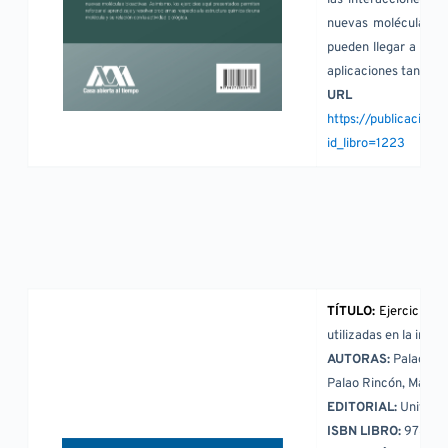
las interacciones fá
nuevas moléculas con
pueden llegar a ser f
aplicaciones tanto en
URL
https://publicacion
id_libro=1223
TÍTULO: 
Ejercicios d
utilizadas en la indus
AUTORAS:
 Palao Ri
Palao Rincón, María 
EDITORIAL: 
Univers
ISBN LIBRO: 
978-60