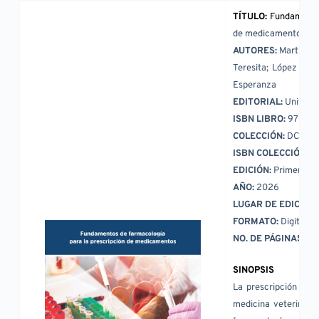
TÍTULO:
de medicamentos.
AUTORES: 
Martínez 
Teresita; López Isla
Esperanza
EDITORIAL: 
Univers
ISBN LIBRO: 
978-60
COLECCIÓN: 
DCBS Te
ISBN COLECCIÓN: 
9
EDICIÓN: 
Primera ed
AÑO: 
2026
LUGAR DE EDICIÓN:
FORMATO: 
Digital (
NO. DE PÁGINAS: 
17
SINOPSIS
La prescripción de m
medicina veterinaria