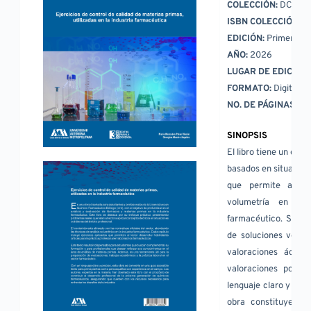
COLECCIÓN: 
DCBS Te
ISBN COLECCIÓN: 
9
EDICIÓN: 
Primera ed
AÑO: 
2026
LUGAR DE EDICIÓN:
FORMATO: 
Digital (
NO. DE PÁGINAS: 
14
SINOPSIS
El libro tiene un enf
basados en situacione
que permite al lec
volumetría en el 
farmacéutico. Se org
de soluciones volumé
valoraciones ácido
valoraciones por re
lenguaje claro y los 
obra constituye una