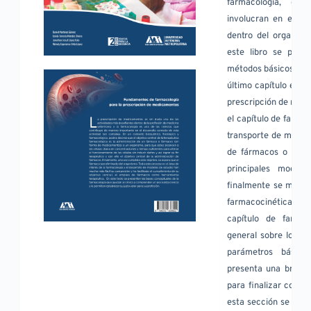
farmacología, esp
involucran en estab
dentro del organismo
este libro se prese
métodos básicos de 
último capítulo expl
prescripción de medi
el capítulo de farma
transporte de molécu
de fármacos o sus m
principales modelo
finalmente se muestr
farmacocinética y eje
capítulo de farmac
general sobre los me
parámetros básico
presenta una breve i
para finalizar con c
esta sección se pres