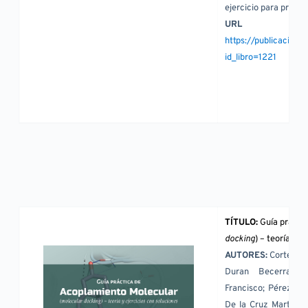
ejercicio para practi
URL
https://publicacion
id_libro=1221
TÍTULO: 
Guía prácti
docking
) – teoría y ej
AUTORES: 
Cortés Be
Duran Becerra, Co
Francisco; Pérez Vill
De la Cruz Martínez