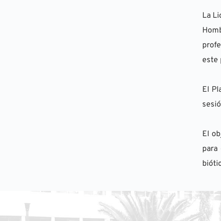
La Li
Homb
profe
este 
El Pl
sesió
El ob
para 
bióti