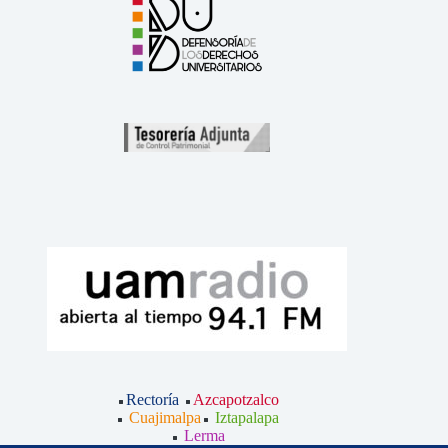
Rectoría
Azcapotzalco
Cuajimalpa
Iztapalapa
Lerma